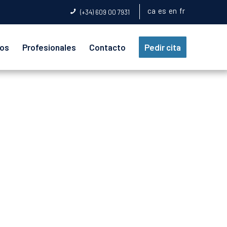
ca
es
en
fr
(+34) 609 00 7931
ios
Profesionales
Contacto
Pedir cita