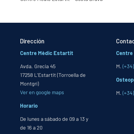
Dirección
Conta
Centre Mèdic Estartit
Centre 
Avda. Grecia 45
M.
(+34
17258 L’Estartit (Torroella de
Osteopa
Montgrí)
Ver en google maps
M.
(+34
Horario
De lunes a sábado de 09 a 13 y
de 16 a 20