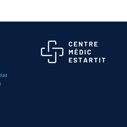
idad
s